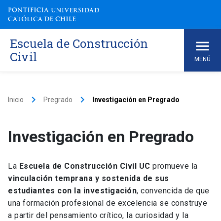
Skip
to
content
Escuela de Construcción
Civil
MENÚ
keyboard_arrow_right
keyboard_arrow_right
Inicio
Pregrado
Investigación en Pregrado
Investigación en Pregrado
La
Escuela de Construcción Civil UC
promueve la
vinculación temprana y sostenida de sus
estudiantes con la investigación
, convencida de que
una formación profesional de excelencia se construye
a partir del pensamiento crítico, la curiosidad y la