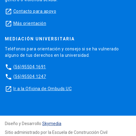
launch
Contacto para apoyo
launch
Más orientación
MEDIACIÓN UNIVERSITARIA
Teléfonos para orientación y consejo si se ha vulnerado
alguno de tus derechos en la universidad.
phone
(56)95504 1691
phone
(56)95504 1247
launch
Ir a la Oficina de Ombuds UC
Diseño y Desarrollo
Skymedia
Sitio administrado por la Escuela de Construcción Civil