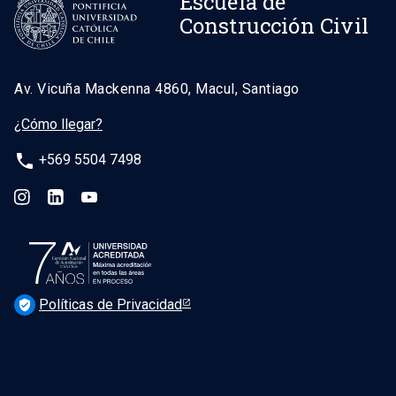
Escuela de
Construcción Civil
Av. Vicuña Mackenna 4860, Macul, Santiago
¿Cómo llegar?
phone
+569 5504 7498
Políticas de Privacidad
verified_user