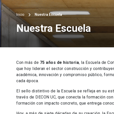
keyboard_arrow_right
Inicio
Nuestra Escuela
Nuestra Escuela
Con más de
75 años de historia
, la Escuela de Co
que hoy lideran el sector construcción y contribuy
académica, innovación y compromiso público, forman
cada época.
El sello distintivo de la Escuela se refleja en su e
través de DECON UC, que conecta la formación con l
formación con impacto concreto, que entrega conoci
Hoy, a más de siete décadas de su creación, la Esc