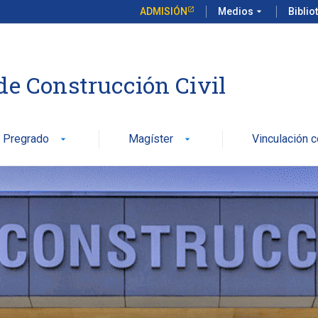
ADMISIÓN
Medios
arrow_drop_down
Biblio
de Construcción Civil
Pregrado
Magíster
Vinculación 
arrow_drop_down
arrow_drop_down