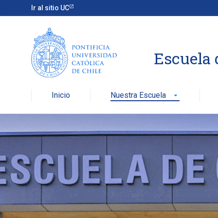
Skip
Ir al sitio UC
to
content
Escuela 
Inicio
Nuestra Escuela
arrow_drop_down