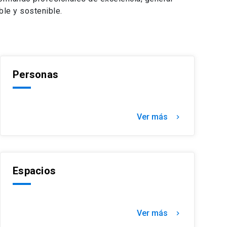
ble y sostenible.
Personas
Ver más
chevron_right
Espacios
Ver más
chevron_right