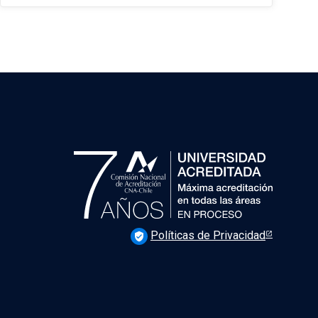
Políticas de Privacidad
verified_user