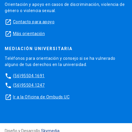
Orientación y apoyo en casos de discriminación, violencia de
género o violencia sexual.
launch
Contacto para apoyo
launch
Más orientación
MEDIACIÓN UNIVERSITARIA
Teléfonos para orientación y consejo si se ha vulnerado
alguno de tus derechos en la universidad.
phone
(56)95504 1691
phone
(56)95504 1247
launch
Ir a la Oficina de Ombuds UC
Diseño y Desarrollo
Skymedia