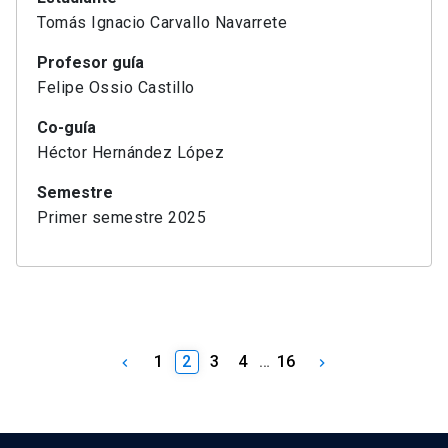
Tomás Ignacio Carvallo Navarrete
Profesor guía
Felipe Ossio Castillo
Co-guía
Héctor Hernández López
Semestre
Primer semestre 2025
1
2
3
4
…
16
keyboard_arrow_left
keyboard_arrow_right