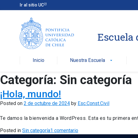
Skip
Ir al sitio UC
to
content
Escuela 
Inicio
Nuestra Escuela
arrow_drop_down
Categoría:
Sin categoría
¡Hola, mundo!
Posted on
2 de octubre de 2024
by
Esc.Const.Civil
Te damos la bienvenida a WordPress. Esta es tu primera entra
en
Posted in
Sin categoría
1 comentario
¡Hola,