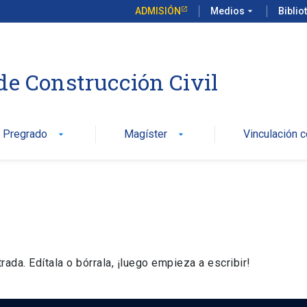
ADMISIÓN
Medios
arrow_drop_down
Biblio
de Construcción Civil
Pregrado
Magíster
Vinculación 
arrow_drop_down
arrow_drop_down
da. Edítala o bórrala, ¡luego empieza a escribir!