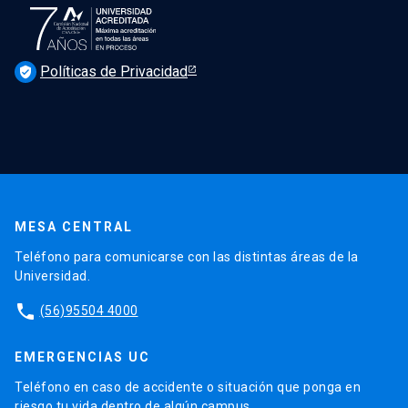
Políticas de Privacidad
verified_user
MESA CENTRAL
Teléfono para comunicarse con las distintas áreas de la
Universidad.
phone
(56)95504 4000
EMERGENCIAS UC
Teléfono en caso de accidente o situación que ponga en
riesgo tu vida dentro de algún campus.